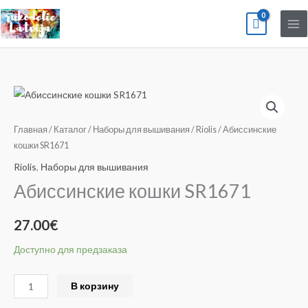
Перейти
к
содержимому
Количество
товара
Абиссинские
Главная
/
Каталог
/
Наборы для вышивания
/
Riolis
/ Абиссинские
кошки
кошки SR1671
SR1671
Riolis
,
Наборы для вышивания
Абиссинские кошки SR1671
27.00
€
Доступно для предзаказа
Alternative:
В корзину