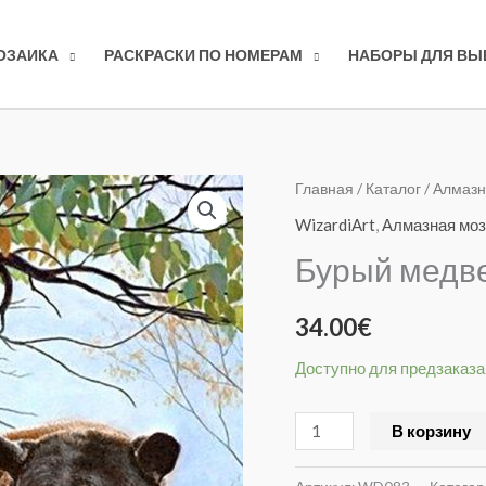
ОЗАИКА
РАСКРАСКИ ПО НОМЕРАМ
НАБОРЫ ДЛЯ В
Количество
Главная
/
Каталог
/
Алмазн
товара
WizardiArt
,
Алмазная моз
Бурый
Бурый медв
медведь
WD083
34.00
€
Доступно для предзаказа
В корзину