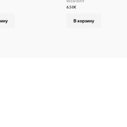
WizardiArt
6.50
€
зину
В корзину