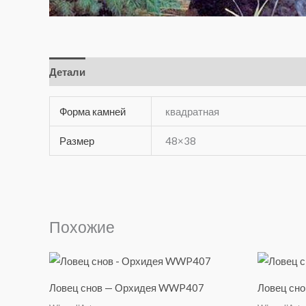
Детали
Отзывы (0)
Форма камней
квадратная
Размер
48×38
Похожие
Ловец снов — Орхидея WWP407
Ловец сн