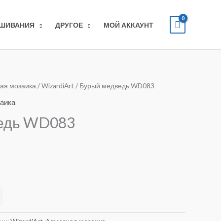
ЫШИВАНИЯ
ДРУГОЕ
МОЙ АККАУНТ
ая мозаика
/
WizardiArt
/ Бурый медведь WD083
аика
едь WD083
Alternative: