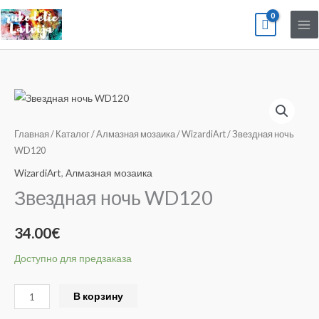
Перейти
к
содержимому
Количество
товара
Звездная
Главная
/
Каталог
/
Алмазная мозаика
/
WizardiArt
/ Звездная ночь
ночь
WD120
WD120
WizardiArt
,
Алмазная мозаика
Звездная ночь WD120
34.00
€
Доступно для предзаказа
Alternative:
В корзину