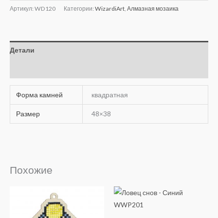
Артикул:
WD120
Категории:
WizardiArt
,
Алмазная мозаика
Детали
Отзывы (0)
Форма камней
квадратная
Размер
48×38
Похожие