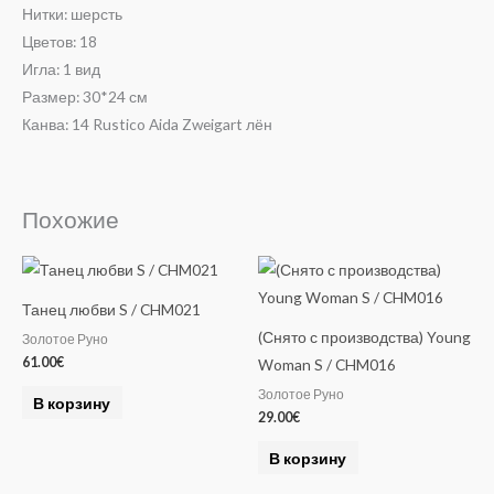
Нитки: шерсть
Цветов: 18
Игла: 1 вид
Размер: 30*24 см
Канва: 14 Rustico Aida Zweigart лён
Похожие
Танец любви S / CHM021
(Снято с производства) Young
Золотое Руно
61.00
€
Woman S / CHM016
Золотое Руно
В корзину
29.00
€
В корзину