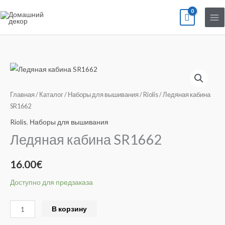
Перейти
к
содержимому
Количество
товара
Ледяная
Главная
/
Каталог
/
Наборы для вышивания
/
Riolis
/ Ледяная кабина
кабина
SR1662
SR1662
Riolis
,
Наборы для вышивания
Ледяная кабина SR1662
16.00
€
Доступно для предзаказа
Alternative:
В корзину