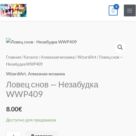
Перейти
к
содержимому
Количество
товара
Ловец
Главная
/
Каталог
/
Алмазная мозаика
/
WizardiArt
/ Ловец снов —
снов
Незабудка WWP409
-
WizardiArt
,
Алмазная мозаика
Незабудка
Ловец снов — Незабудка
WWP409
WWP409
8.00
€
Доступно для предзаказа
Alternative:
В корзину