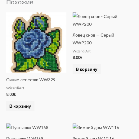
Похожие
r
n
a
t
Ловец снов — Серый
i
WWP200
v
WizardiArt
e
8.00
€
:
В корзину
Синие лепестки WW329
WizardiArt
8.00
€
В корзину
Пустышка WW168
Зимний дом WW116