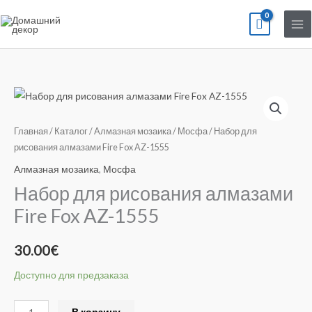
Перейти
к
содержимому
Количество
товара
Набор
Главная
/
Каталог
/
Алмазная мозаика
/
Мосфа
/ Набор для
для
рисования алмазами Fire Fox AZ-1555
рисования
Алмазная мозаика
,
Мосфа
алмазами
Набор для рисования алмазами
Fire
Fire Fox AZ-1555
Fox
AZ-
30.00
€
1555
Доступно для предзаказа
Alternative:
В корзину