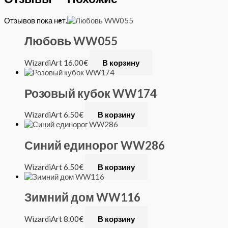
Отзывов пока нет.
Любовь WW055
WizardiArt
16.00
€
В корзину
Розовый кубок WW174
WizardiArt
6.50
€
В корзину
Синий единорог WW286
WizardiArt
6.50
€
В корзину
Зимний дом WW116
WizardiArt
8.00
€
В корзину