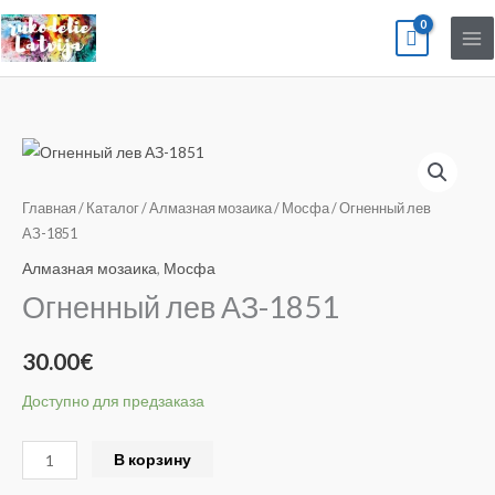
Перейти
к
содержимому
Количество
товара
Огненный
Главная
/
Каталог
/
Алмазная мозаика
/
Мосфа
/ Огненный лев
лев
АЗ-1851
АЗ-1851
Алмазная мозаика
,
Мосфа
Огненный лев АЗ-1851
30.00
€
Доступно для предзаказа
Alternative:
В корзину