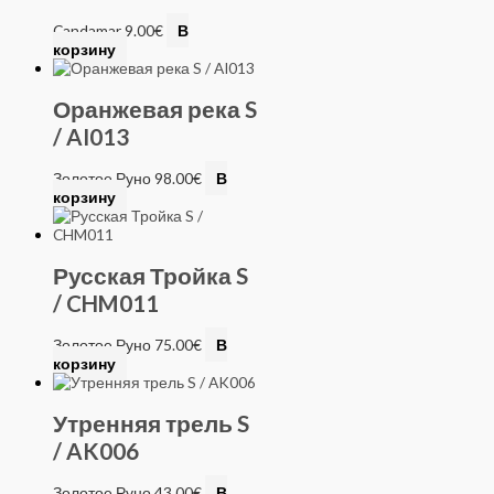
Candamar
9.00
€
В
корзину
Оранжевая река S
/ AI013
Золотое Руно
98.00
€
В
корзину
Русская Тройка S
/ CHM011
Золотое Руно
75.00
€
В
корзину
Утренняя трель S
/ AK006
Золотое Руно
43.00
€
В