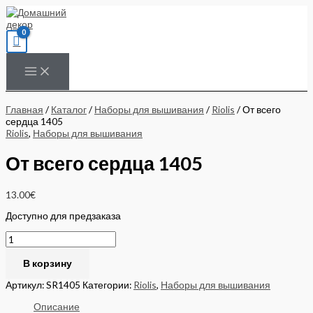
Перейти
Количество
к
товара
содержимому
От
всего
сердца
1405
Главная
/
Каталог
/
Наборы для вышивания
/
Riolis
/ От всего
сердца 1405
Riolis
,
Наборы для вышивания
От всего сердца 1405
13.00
€
Доступно для предзаказа
В корзину
Артикул:
SR1405
Категории:
Riolis
,
Наборы для вышивания
Описание