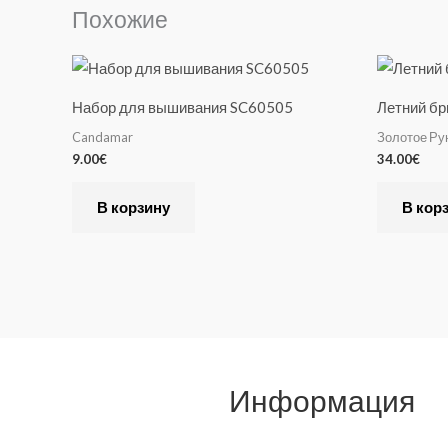
Похожие
Набор для вышивания SC60505
Летний бр
Candamar
Золотое Ру
9.00
€
34.00
€
В корзину
В кор
Информация