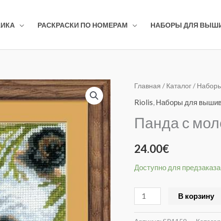
АИКА
РАСКРАСКИ ПО НОМЕРАМ
НАБОРЫ ДЛЯ ВЫШ
Количество
Главная
/
Каталог
/
Наборы
товара
Riolis
,
Наборы для выши
Панда
Панда с мо
с
молодыми
24.00
€
1159
Доступно для предзаказа
В корзину