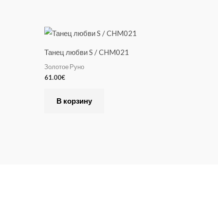
Танец любви S / CHM021
Золотое Руно
61.00
€
В корзину