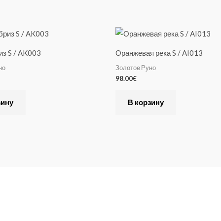
из S / AK003
Оранжевая река S / AI013
но
Золотое Руно
98.00
€
зину
В корзину