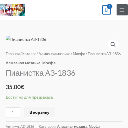
Перейти
к
содержимому
Количество
товара
Пианистка
Главная
/
Каталог
/
Алмазная мозаика
/
Мосфа
/ Пианистка АЗ-1836
АЗ-1836
Алмазная мозаика
,
Мосфа
Пианистка АЗ-1836
35.00
€
Доступно для предзаказа
Alternative:
В корзину
Артикул:
AZ-1836
Категории:
Алмазная мозаика
,
Мосфа