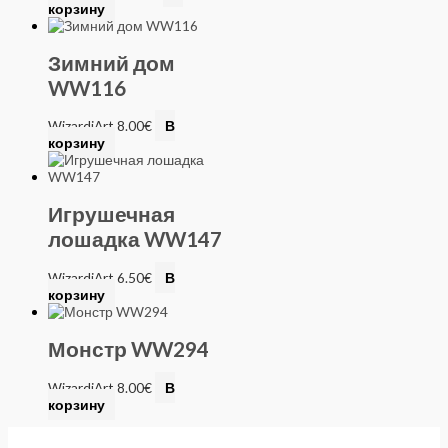
корзину
Зимний дом
WW116
WizardiArt
8.00
€
В
корзину
Игрушечная
лошадка WW147
WizardiArt
6.50
€
В
корзину
Монстр WW294
WizardiArt
8.00
€
В
корзину