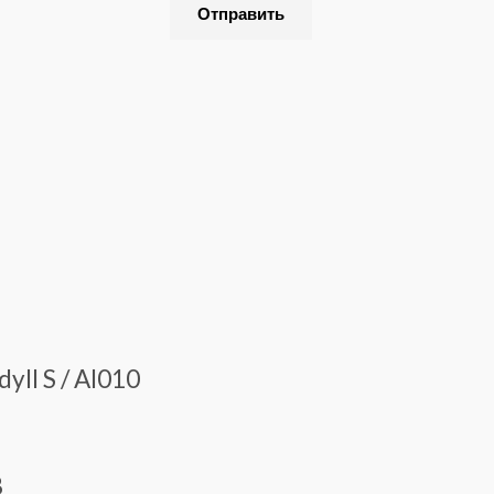
yll S / AI010
8