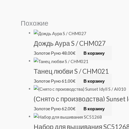
Похожие
Дождь Аура S / CHM027
Золотое Руно
48.00
€
В корзину
Танец любви S / CHM021
Золотое Руно
61.00
€
В корзину
(Снято с производства) Sunset Id
Золотое Руно
62.00
€
В корзину
Набор для вышивания SC5126