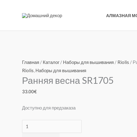
Перейти
к
АЛМАЗНАЯ М
содержимому
Количество
товара
Главная
/
Каталог
/
Наборы для вышивания
/
Riolis
/ Р
Ранняя
Riolis
,
Наборы для вышивания
Ранняя весна SR1705
весна
SR1705
33.00
€
Доступно для предзаказа