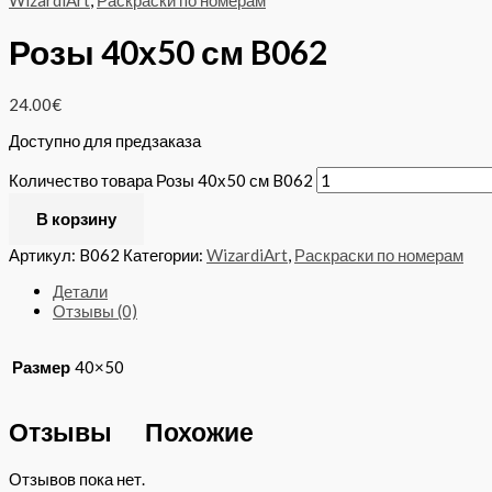
WizardiArt
,
Раскраски по номерам
Розы 40х50 см B062
24.00
€
Доступно для предзаказа
Количество товара Розы 40х50 см B062
В корзину
Артикул:
B062
Категории:
WizardiArt
,
Раскраски по номерам
Детали
Отзывы (0)
Размер
40×50
Отзывы
Похожие
Отзывов пока нет.