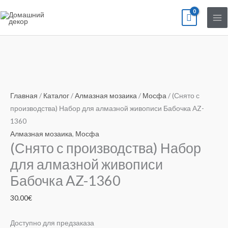
Перейти
к
содержимому
Количество
товара
(Снято
Главная
/
Каталог
/
Алмазная мозаика
/
Мосфа
/ (Снято с
с
производства) Набор для алмазной живописи Бабочка AZ-
производства)
1360
Набор
Алмазная мозаика
,
Мосфа
(Снято с производства) Набор
для
алмазной
для алмазной живописи
живописи
Бабочка AZ-1360
Бабочка
AZ-
30.00
€
1360
Доступно для предзаказа