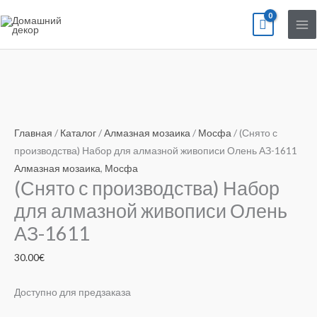
Перейти
к
содержимому
Количество
товара
(Снято
Главная
/
Каталог
/
Алмазная мозаика
/
Мосфа
/ (Снято с
с
производства) Набор для алмазной живописи Олень АЗ-1611
производства)
Алмазная мозаика
,
Мосфа
(Снято с производства) Набор
Набор
для
для алмазной живописи Олень
алмазной
АЗ-1611
живописи
Олень
30.00
€
АЗ-1611
Доступно для предзаказа