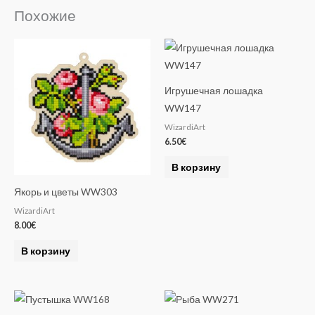
e
Похожие
r
n
a
t
Игрушечная лошадка
i
WW147
v
WizardiArt
e
6.50
€
:
В корзину
Якорь и цветы WW303
WizardiArt
8.00
€
В корзину