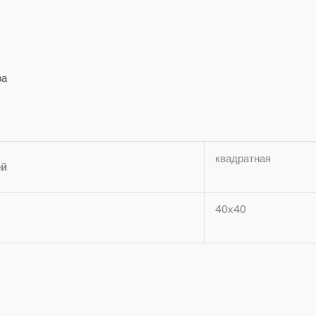
фа
квадратная
ей
40х40