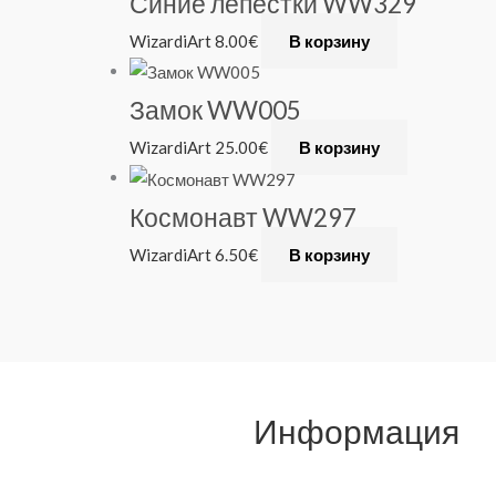
Синие лепестки WW329
WizardiArt
8.00
€
В корзину
Замок WW005
WizardiArt
25.00
€
В корзину
Космонавт WW297
WizardiArt
6.50
€
В корзину
Информация