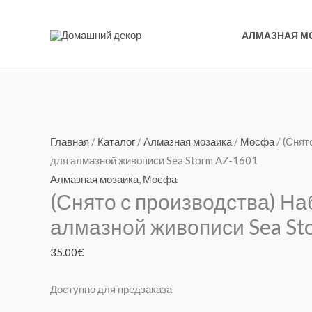
Перейти
к
АЛМАЗНАЯ М
содержимому
Количество
товара
Главная
/
Каталог
/
Алмазная мозаика
/
Мосфа
/ (Снят
(Снято
для алмазной живописи Sea Storm AZ-1601
с
Алмазная мозаика
,
Мосфа
(Снято с производства) На
производства)
Набор
алмазной живописи Sea St
для
35.00
€
алмазной
живописи
Доступно для предзаказа
Sea
Storm