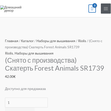
Перейти
к
содержимому
Количество
товара
Главная
/
Каталог
/
Наборы для вышивания
/
Riolis
/ (Снято с
(Снято
производства) Скатерть Forest Animals SR1739
с
Riolis
,
Наборы для вышивания
(Снято с производства)
производства)
Скатерть
Скатерть Forest Animals SR1739
Forest
42.00
€
Animals
SR1739
Доступно для предзаказа