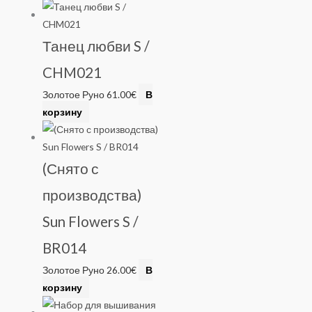
Танец любви S /
CHM021
Золотое Руно
61.00
€
В
корзину
(Снято с
производства)
Sun Flowers S /
BR014
Золотое Руно
26.00
€
В
корзину