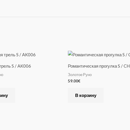
трель S / AK006
Романтическая прогулка S / 
но
Золотое Руно
59.00
€
зину
В корзину