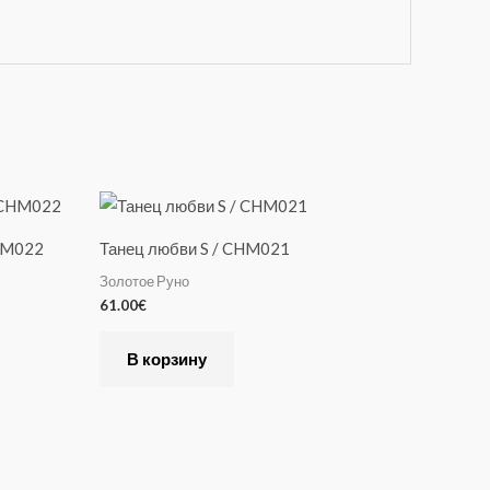
CHM022
Танец любви S / CHM021
Золотое Руно
61.00
€
В корзину