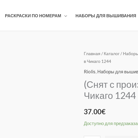
РАСКРАСКИ ПО НОМЕРАМ
НАБОРЫ ДЛЯ ВЫШИВАНИЯ
Количество
Главная
/
Каталог
/
Наборы
в Чикаго 1244
товара
(Снят
Riolis
,
Наборы для выши
с
(Снят с про
производства)
Чикаго 1244
Однажды
в
37.00
€
Чикаго
1244
Доступно для предзаказа