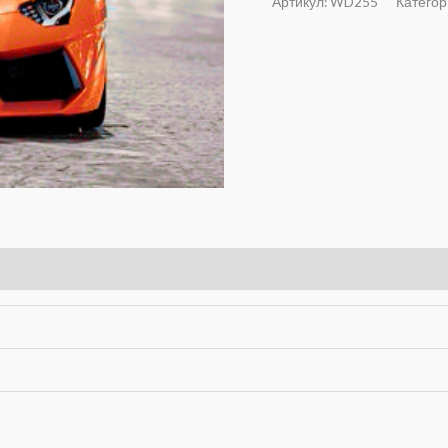
Артикул:
WD255
Категор