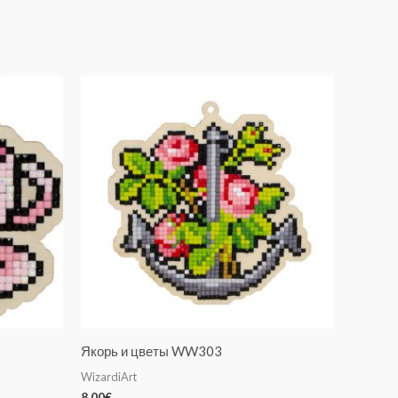
Якорь и цветы WW303
WizardiArt
8.00
€