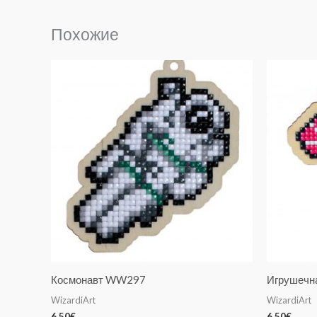
Похожие
Космонавт WW297
Игрушечн
WizardiArt
WizardiArt
6.50
€
6.50
€