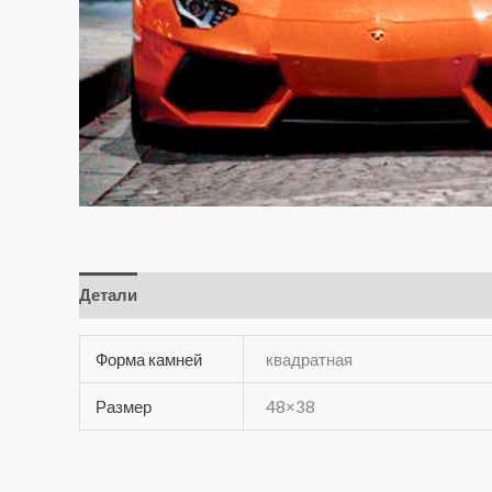
Детали
Отзывы (0)
Форма камней
квадратная
Размер
48×38