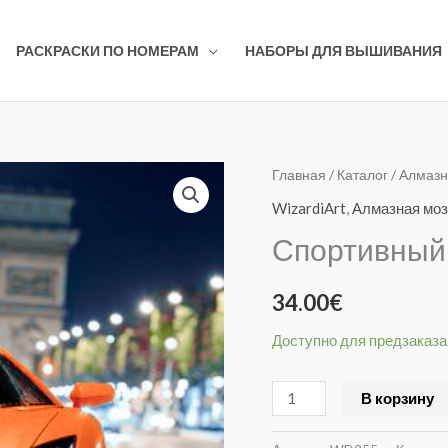
РАСКРАСКИ ПО НОМЕРАМ
НАБОРЫ ДЛЯ ВЫШИВАНИЯ
Количество
Главная
/
Каталог
/
Алмазн
товара
WizardiArt
,
Алмазная моз
Спортивный
Спортивный
автомобиль
WD255
34.00
€
Доступно для предзаказа
В корзину