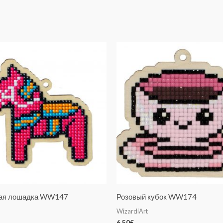
ая лошадка WW147
Розовый кубок WW174
WizardiArt
6.50
€