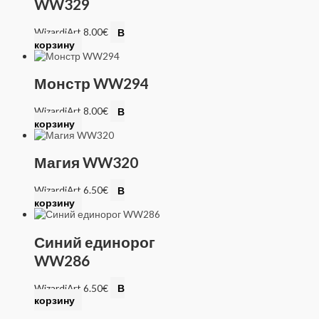
WW329
WizardiArt
8.00
€
В
корзину
Монстр WW294
WizardiArt
8.00
€
В
корзину
Магия WW320
WizardiArt
6.50
€
В
корзину
Синий единорог
WW286
WizardiArt
6.50
€
В
корзину