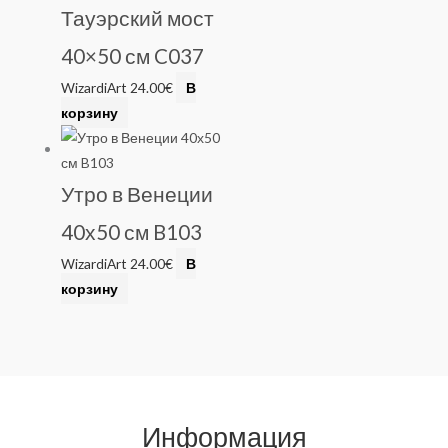
Тауэрский мост
40×50 см C037
WizardiArt
24.00
€
В
корзину
Утро в Венеции
40х50 см B103
WizardiArt
24.00
€
В
корзину
Информация