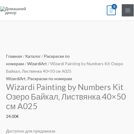
Перейти
к
содержимому
Количество
товара
Wizardi
Главная
/
Каталог
/
Раскраски по
Painting
номерам
/
WizardiArt
/ Wizardi Painting by Numbers Kit Озеро
by
Байкал, Листвянка 40×50 см A025
Numbers
WizardiArt
,
Раскраски по номерам
Wizardi Painting by Numbers Kit
Kit
Озеро
Озеро Байкал, Листвянка 40×50
Байкал,
см A025
Листвянка
40x50
24.00
€
см
A025
Доступно для предзаказа