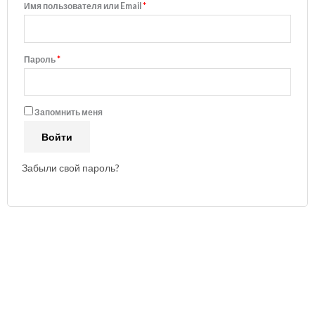
Имя пользователя или Email
*
Пароль
*
A
Запомнить меня
l
Войти
t
e
Забыли свой пароль?
r
n
a
t
i
v
e
: