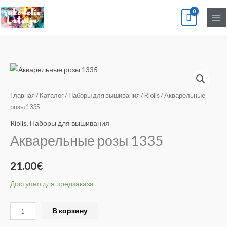
Перейти
к
содержимому
Количество
товара
Акварельные
Главная
/
Каталог
/
Наборы для вышивания
/
Riolis
/ Акварельные
розы
розы 1335
1335
Riolis
,
Наборы для вышивания
Акварельные розы 1335
21.00
€
Доступно для предзаказа
Alternative:
В корзину