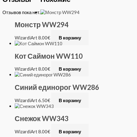
Отзывов пока нет.
Монстр WW294
WizardiArt
8.00
€
В корзину
Кот Саймон WW110
WizardiArt
8.00
€
В корзину
Синий единорог WW286
WizardiArt
6.50
€
В корзину
Снежок WW343
WizardiArt
8.00
€
В корзину