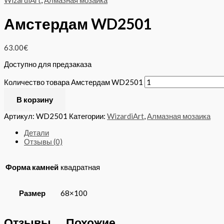
WizardiArt
,
Алмазная мозаика
Амстердам WD2501
63.00
€
Доступно для предзаказа
Количество товара Амстердам WD2501
В корзину
Артикул:
WD2501
Категории:
WizardiArt
,
Алмазная мозаика
Детали
Отзывы (0)
Форма камней
квадратная
Размер
68×100
Отзывы
Похожие