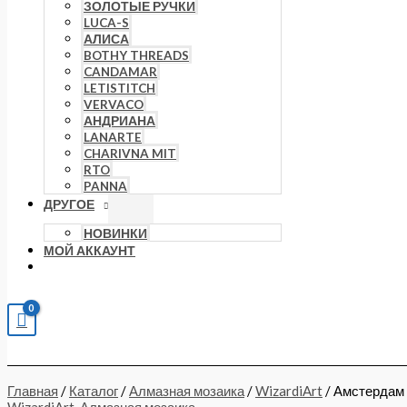
ЗОЛОТЫЕ РУЧКИ
LUCA-S
АЛИСА
BOTHY THREADS
CANDAMAR
LETISTITCH
VERVACO
АНДРИАНА
LANARTE
CHARIVNA MIT
RTO
PANNA
ДРУГОЕ
НОВИНКИ
МОЙ АККАУНТ
Главная
/
Каталог
/
Алмазная мозаика
/
WizardiArt
/ Амстерда