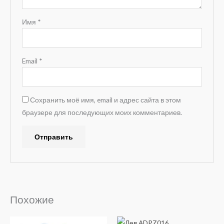
Имя
*
Email
*
Сохранить моё имя, email и адрес сайта в этом
браузере для последующих моих комментариев.
A
l
t
e
Похожие
r
n