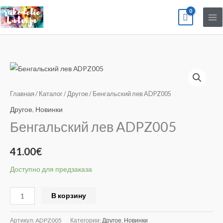
Перейти
к
содержимому
Количество
товара
Бенгальский
Главная
/
Каталог
/
Другое
/ Бенгальский лев ADPZ005
лев
Другое
,
Новинки
ADPZ005
Бенгальский лев ADPZ005
41.00
€
Доступно для предзаказа
Alternative:
В корзину
Артикул:
ADPZ005
Категории:
Другое
,
Новинки