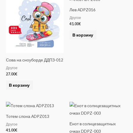
a
Лев ADPZ016
t
Другое
i
41.00
€
v
e
В корзину
:
Сова на сноуборде ДДПЗ-012
Другое
27.00
€
В корзину
Тотем слона ADPZ013
Енот в солнцезащитных
Другое
41.00
€
очках DDPZ-003