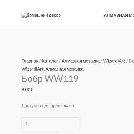
Перейти
к
АЛМАЗНАЯ М
содержимому
Количество
товара
Главная
/
Каталог
/
Алмазная мозаика
/
WizardiArt
/ Б
Бобр
WizardiArt
,
Алмазная мозаика
Бобр WW119
WW119
8.00
€
Доступно для предзаказа