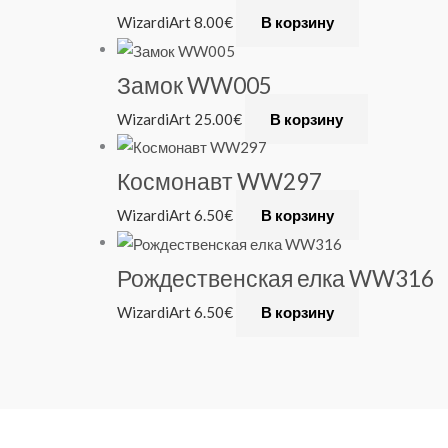
WizardiArt
8.00
€
В корзину
Замок WW005
WizardiArt
25.00
€
В корзину
Космонавт WW297
WizardiArt
6.50
€
В корзину
Рождественская елка WW316
WizardiArt
6.50
€
В корзину