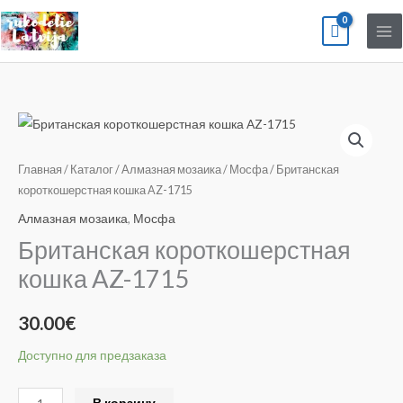
Перейти
к
содержимому
Количество
товара
Британская
Главная
/
Каталог
/
Алмазная мозаика
/
Мосфа
/ Британская
короткошерстная
короткошерстная кошка AZ-1715
кошка
Алмазная мозаика
,
Мосфа
AZ-
Британская короткошерстная
1715
кошка AZ-1715
30.00
€
Доступно для предзаказа
Alternative:
В корзину