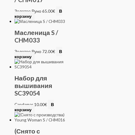
Золотое Руно
65.00
€
В
корзину
Масленица S /
CHM033
Золотое Руно
72.00
€
В
корзину
Набор для
вышивания
SC39054
Candamar
10.00
€
В
корзину
(Снято с