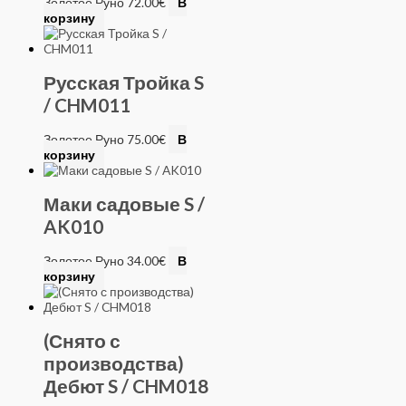
Золотое Руно
72.00
€
В
корзину
Русская Тройка S
/ CHM011
Золотое Руно
75.00
€
В
корзину
Маки садовые S /
AK010
Золотое Руно
34.00
€
В
корзину
(Снято с
производства)
Дебют S / CHM018