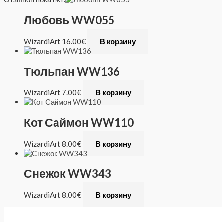
Любовь WW055
WizardiArt
16.00
€
В корзину
Тюльпан WW136
WizardiArt
7.00
€
В корзину
Кот Саймон WW110
WizardiArt
8.00
€
В корзину
Снежок WW343
WizardiArt
8.00
€
В корзину