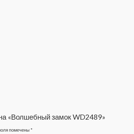
в на «Волшебный замок WD2489»
поля помечены
*