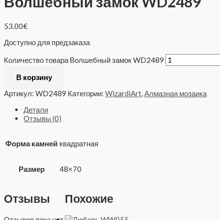
Волшебный замок WD2489
53.00
€
Доступно для предзаказа
Количество товара Волшебный замок WD2489
В корзину
Артикул:
WD2489
Категории:
WizardiArt
,
Алмазная мозаика
Детали
Отзывы (0)
Форма камней
квадратная
Размер
48×70
Отзывы
Похожие
Отзывов пока нет.