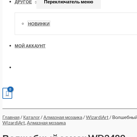
Переключатель меню
ДРУГОЕ
НОВИНКИ
МОЙ АККАУНТ
Главная
/
Каталог
/
Алмазная мозаика
/
WizardiArt
/ Волшебны
WizardiArt
,
Алмазная мозаика