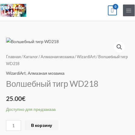
Перейти
к
содержимому
Количество
товара
Волшебный
Главная
/
Каталог
/
Алмазная мозаика
/
WizardiArt
/ Волшебный тигр
тигр
WD218
WD218
WizardiArt
,
Алмазная мозаика
Волшебный тигр WD218
25.00
€
Доступно для предзаказа
Alternative:
В корзину