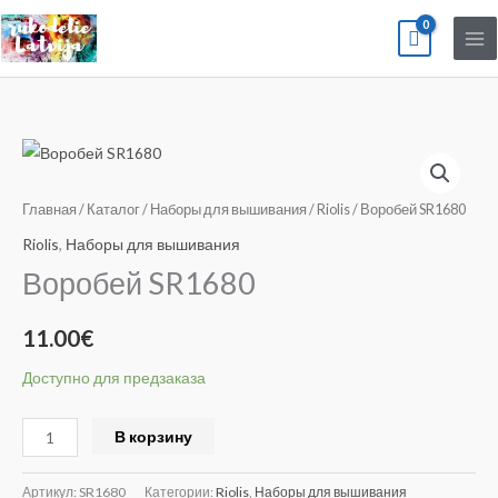
Перейти
к
содержимому
Количество
товара
Воробей
Главная
/
Каталог
/
Наборы для вышивания
/
Riolis
/ Воробей SR1680
SR1680
Riolis
,
Наборы для вышивания
Воробей SR1680
11.00
€
Доступно для предзаказа
Alternative:
В корзину
Артикул:
SR1680
Категории:
Riolis
,
Наборы для вышивания