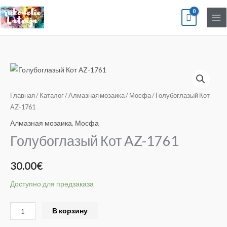
Перейти
к
содержимому
Количество
товара
Голубоглазый
Главная
/
Каталог
/
Алмазная мозаика
/
Мосфа
/ Голубоглазый Кот
Кот
AZ-1761
AZ-
Алмазная мозаика
,
Мосфа
1761
Голубоглазый Кот AZ-1761
30.00
€
Доступно для предзаказа
Alternative:
В корзину