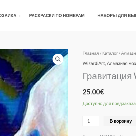
ОЗАИКА
РАСКРАСКИ ПО НОМЕРАМ
НАБОРЫ ДЛЯ В
Количество
Главная
/
Каталог
/
Алмазн
товара
WizardiArt
,
Алмазная моз
Гравитация
Гравитация
WD123
25.00
€
Доступно для предзаказа
В корзину