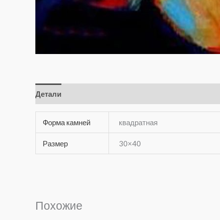
Детали
Отзывы (0)
Форма камней
квадратная
Размер
30×40
Похожие