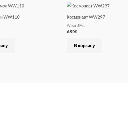
он WW110
Космонавт WW297
WizardiArt
6.50
€
зину
В корзину