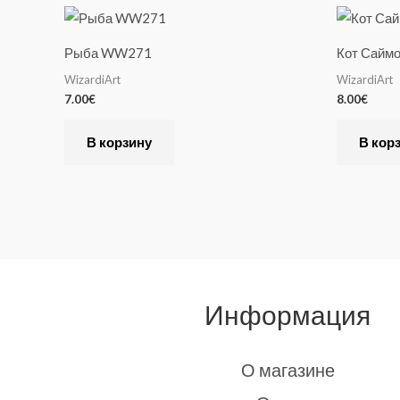
Рыба WW271
Кот Сайм
WizardiArt
WizardiArt
7.00
€
8.00
€
В корзину
В кор
Информация
О магазине