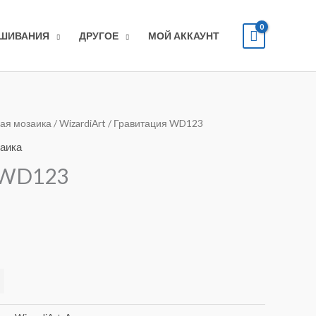
ЫШИВАНИЯ
ДРУГОЕ
МОЙ АККАУНТ
ая мозаика
/
WizardiArt
/ Гравитация WD123
аика
 WD123
Alternative: