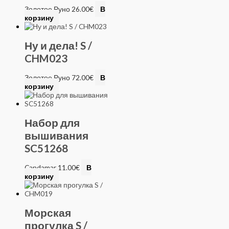
Золотое Руно
26.00
€
В
корзину
Ну и дела! S /
CHM023
Золотое Руно
72.00
€
В
корзину
Набор для
вышивания
SC51268
Candamar
11.00
€
В
корзину
Морская
прогулка S /