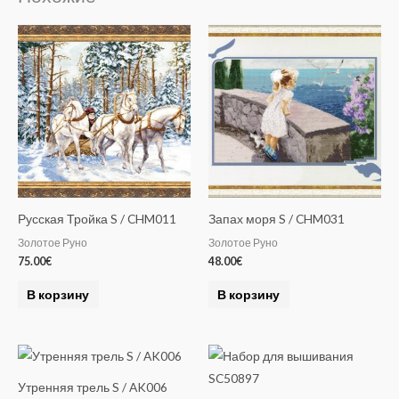
r
n
a
t
i
v
e
:
Русская Тройка S / CHM011
Запах моря S / CHM031
Золотое Руно
Золотое Руно
75.00
€
48.00
€
В корзину
В корзину
Утренняя трель S / AK006