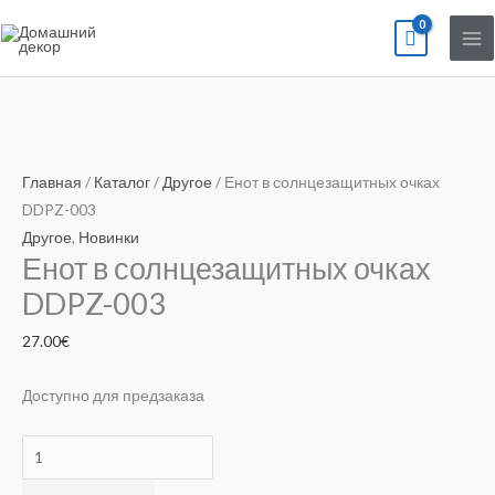
Перейти
к
содержимому
Количество
товара
Главная
/
Каталог
/
Другое
/ Енот в солнцезащитных очках
Енот
DDPZ-003
в
Другое
,
Новинки
Енот в солнцезащитных очках
солнцезащитных
очках
DDPZ-003
DDPZ-
27.00
€
003
Доступно для предзаказа