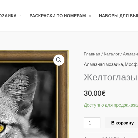
ОЗАИКА
РАСКРАСКИ ПО НОМЕРАМ
НАБОРЫ ДЛЯ В
Количество
Главная
/
Каталог
/
Алмазн
товара
Алмазная мозаика
,
Мосф
Желтоглазый
Желтоглазый
котенок
АЗ-1807
30.00
€
Доступно для предзаказа
В корзину