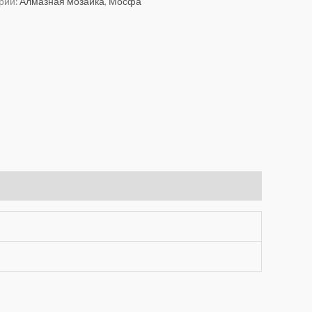
рии:
Алмазная мозаика
,
Мосфа