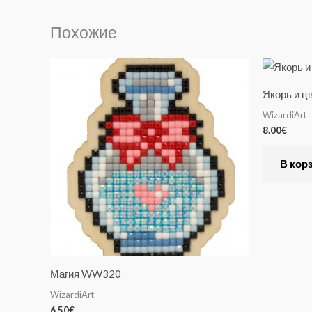
Похожие
Якорь и 
WizardiArt
8.00
€
В кор
Магия WW320
WizardiArt
6.50
€