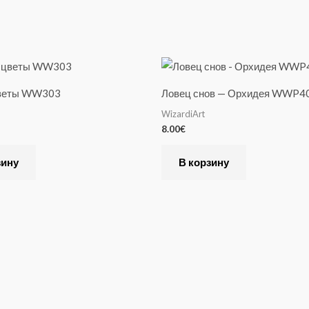
цветы WW303
Ловец снов — Орхидея WWP4
WizardiArt
8.00
€
зину
В корзину