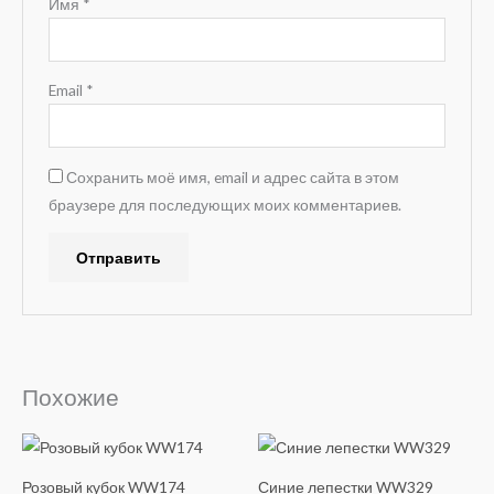
Имя
*
Email
*
Сохранить моё имя, email и адрес сайта в этом
браузере для последующих моих комментариев.
A
l
t
e
Похожие
r
n
a
Розовый кубок WW174
Синие лепестки WW329