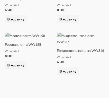
t
WizardiArt
WizardiArt
i
6.50
€
8.00
€
v
e
В корзину
В корзину
:
Розовая лента WW158
Рождественская елка WW316
WizardiArt
8.00
€
WizardiArt
6.50
€
В корзину
В корзину