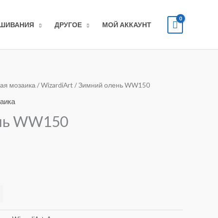
ЫШИВАНИЯ
ДРУГОЕ
МОЙ АККАУНТ
ая мозаика
/
WizardiArt
/ Зимний олень WW150
аика
нь WW150
Alternative: