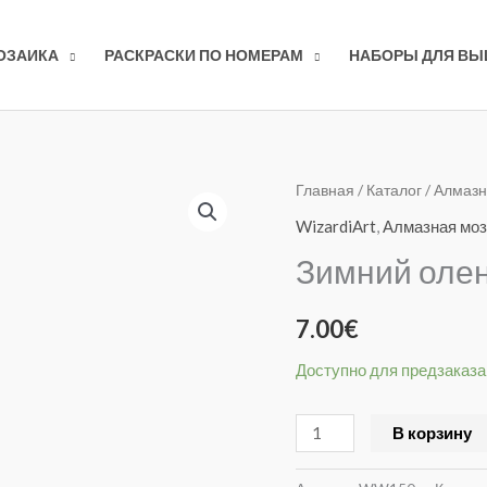
ОЗАИКА
РАСКРАСКИ ПО НОМЕРАМ
НАБОРЫ ДЛЯ В
Количество
Главная
/
Каталог
/
Алмазн
товара
WizardiArt
,
Алмазная моз
Зимний
Зимний оле
олень
WW150
7.00
€
Доступно для предзаказа
В корзину