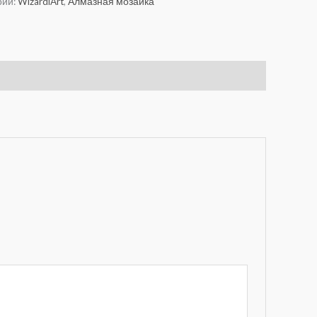
рии:
WizardiArt
,
Алмазная мозаика