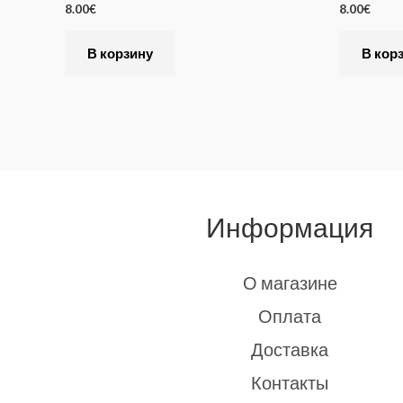
8.00
€
8.00
€
v
e
В корзину
В кор
:
Информация
О магазине
Оплата
Доставка
Контакты