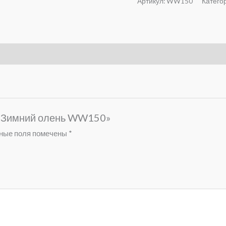
Артикул:
WW150
Катего
а «Зимний олень WW150»
ные поля помечены
*