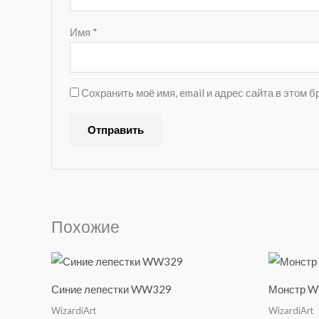
Имя
*
Сохранить моё имя, email и адрес сайта в этом
A
l
t
e
Похожие
r
n
a
Синие лепестки WW329
Монстр 
t
WizardiArt
WizardiArt
i