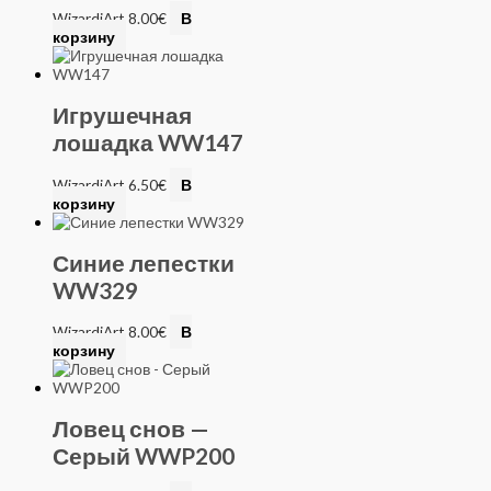
WizardiArt
8.00
€
В
корзину
Игрушечная
лошадка WW147
WizardiArt
6.50
€
В
корзину
Синие лепестки
WW329
WizardiArt
8.00
€
В
корзину
Ловец снов —
Серый WWP200