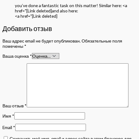
you’ve done a fantastic task on this matter! Similar here: <a
href="[Link deleted]and also here:
<a href="[Link deleted]
Добавить отзыв
Ваш адрес email не будет опубликован.
Обязательные поля
помечены
*
Ваша оценка
*
Ваш отзыв
*
Имя
*
Email
*
Сохранить моё имя, email и адрес сайта в этом браузере для