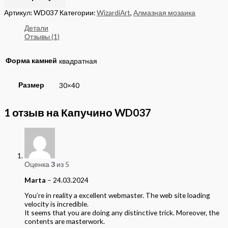
Артикул:
WD037
Категории:
WizardiArt
,
Алмазная мозаика
Детали
Отзывы (1)
Форма камней
квадратная
Размер
30×40
1 отзыв на
Капучино WD037
Оценка
3
из 5
Marta
–
24.03.2024
You’re in reality a excellent webmaster. The web site loading
velocity is incredible.
It seems that you are doing any distinctive trick. Moreover, the
contents are masterwork.