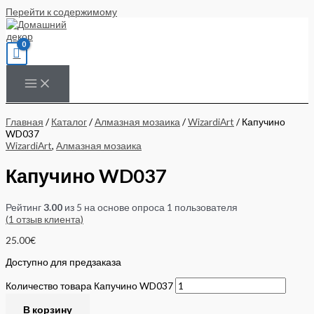
Перейти к содержимому
Главная
/
Каталог
/
Алмазная мозаика
/
WizardiArt
/ Капучино
WD037
WizardiArt
,
Алмазная мозаика
Капучино WD037
Рейтинг
3.00
из 5 на основе опроса
1
пользователя
(
1
отзыв клиента)
25.00
€
Доступно для предзаказа
Количество товара Капучино WD037
В корзину