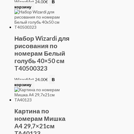
WizardiArt
24.00
€
В
корзину
Набор Wizardi для
рисования по
номерам Белый
голубь 40×50 см
T40500323
WizardiArt
24.00
€
В
корзину
Картина по
номерам Мишка
A4 29,7×21см
TA40123