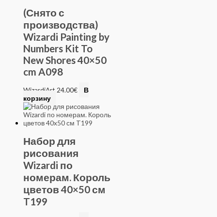
(Снято с
производства)
Wizardi Painting by
Numbers Kit To
New Shores 40×50
cm A098
WizardiArt
24.00
€
В
корзину
Набор для
рисования
Wizardi по
номерам. Король
цветов 40×50 см
T199