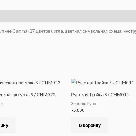
улине Gamma (27 цветов), игла, цветная символьная схема, инстр
ская прогулка S / CHM022
Русская Тройка S / CHM011
но
Золотое Руно
75.00
€
зину
В корзину