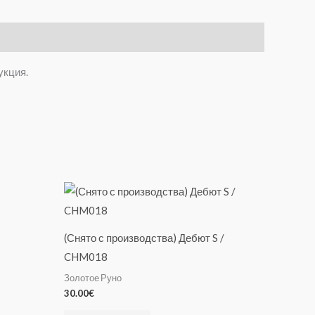
укция.
(Снято с производства) Дебют S /
CHM018
Золотое Руно
30.00
€