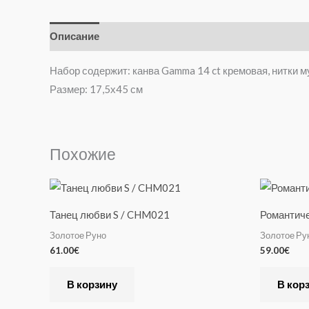
Описание
Отзывы (0)
Набор содержит: канва Gamma 14 ct кремовая, нитки м
Размер: 17,5х45 см
Похожие
Танец любви S / CHM021
Романтиче
Золотое Руно
Золотое Ру
61.00
€
59.00
€
В корзину
В кор