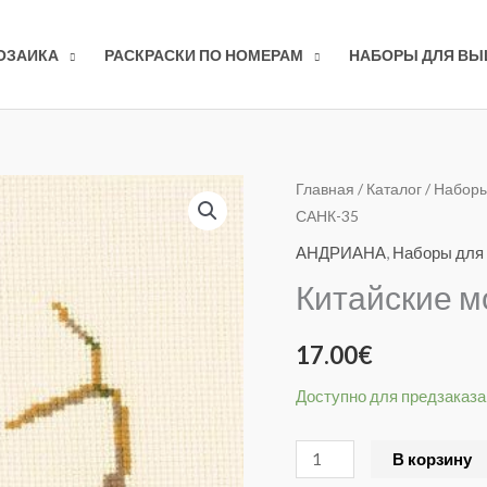
ОЗАИКА
РАСКРАСКИ ПО НОМЕРАМ
НАБОРЫ ДЛЯ В
Количество
Главная
/
Каталог
/
Наборы
САНК-35
товара
Китайские
АНДРИАНА
,
Наборы для
мотивы.
Китайские м
Цапля
САНК-35
17.00
€
Доступно для предзаказа
В корзину