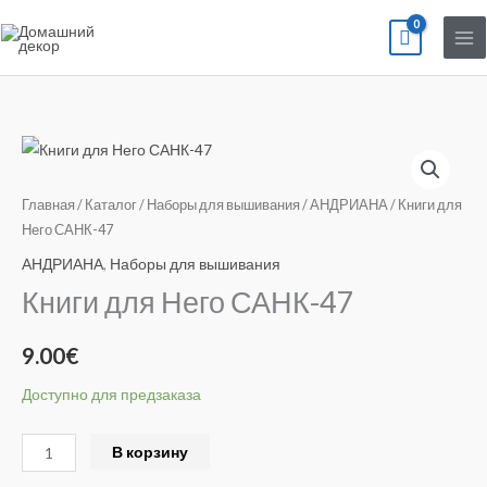
Перейти
к
содержимому
Количество
товара
Книги
Главная
/
Каталог
/
Наборы для вышивания
/
АНДРИАНА
/ Книги для
для
Него САНК-47
Него
АНДРИАНА
,
Наборы для вышивания
САНК-47
Книги для Него САНК-47
9.00
€
Доступно для предзаказа
Alternative:
В корзину