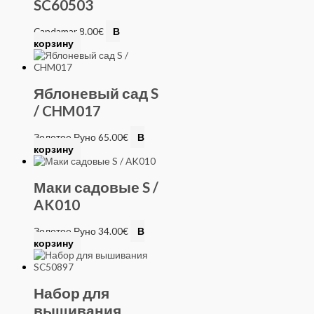
SC60503
Candamar
8.00
€
В
корзину
Яблоневый сад S
/ CHM017
Золотое Руно
65.00
€
В
корзину
Маки садовые S /
AK010
Золотое Руно
34.00
€
В
корзину
Набор для
вышивания