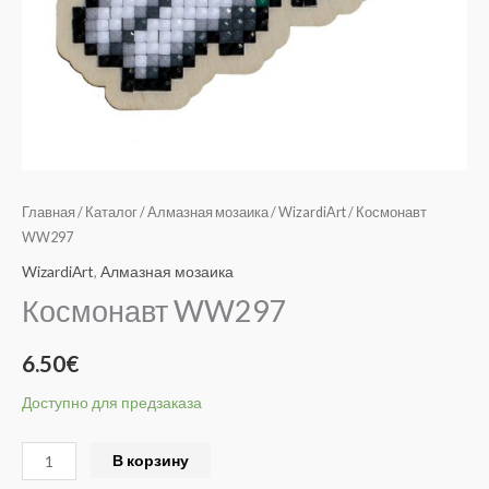
Главная
/
Каталог
/
Алмазная мозаика
/
WizardiArt
/ Космонавт
WW297
WizardiArt
,
Алмазная мозаика
Космонавт WW297
6.50
€
Доступно для предзаказа
Alternative:
В корзину