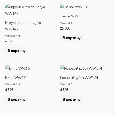
n
a
Замок WW005
t
Игрушечная лошадка
WizardiArt
i
25.00
€
WW147
v
WizardiArt
e
В корзину
6.50
€
:
В корзину
Вино WW164
Розовый кубок WW174
WizardiArt
WizardiArt
6.50
€
6.50
€
В корзину
В корзину